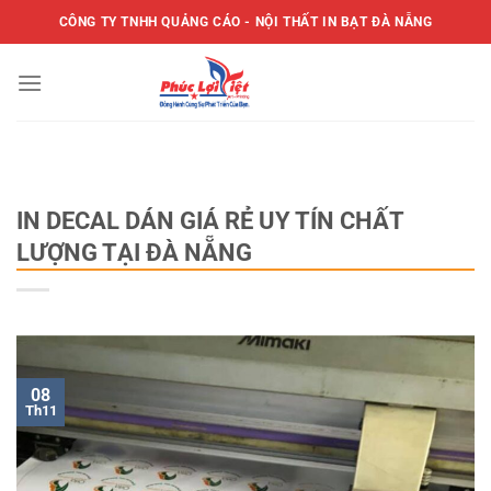
Bỏ
CÔNG TY TNHH QUẢNG CÁO - NỘI THẤT IN BẠT ĐÀ NẴNG
qua
nội
dung
TIN TỨC
IN DECAL DÁN GIÁ RẺ UY TÍN CHẤT
LƯỢNG TẠI ĐÀ NẴNG
08
Th11