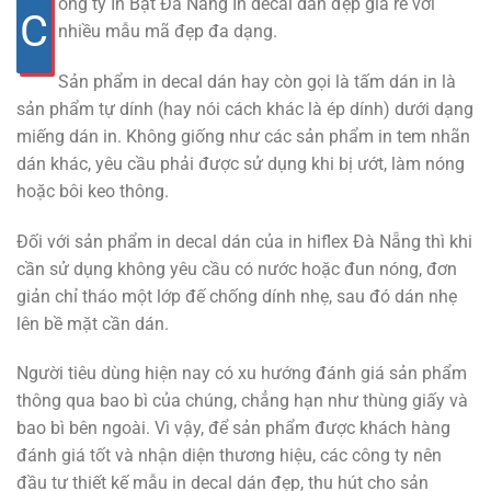
ông ty In Bạt Đà Nẵng In decal dán đẹp giá rẻ với
C
nhiều mẫu mã đẹp đa dạng.
Sản phẩm in decal dán hay còn gọi là tấm dán in là
sản phẩm tự dính (hay nói cách khác là ép dính) dưới dạng
miếng dán in. Không giống như các sản phẩm in tem nhãn
dán khác, yêu cầu phải được sử dụng khi bị ướt, làm nóng
hoặc bôi keo thông.
Đối với sản phẩm in decal dán của
in hiflex Đà Nẵng
thì khi
cần sử dụng không yêu cầu có nước hoặc đun nóng, đơn
giản chỉ tháo một lớp đế chống dính nhẹ, sau đó dán nhẹ
lên bề mặt cần dán.
Người tiêu dùng hiện nay có xu hướng đánh giá sản phẩm
thông qua bao bì của chúng, chẳng hạn như thùng giấy và
bao bì bên ngoài. Vì vậy, để sản phẩm được khách hàng
đánh giá tốt và nhận diện thương hiệu, các công ty nên
đầu tư thiết kế mẫu in decal dán đẹp, thu hút cho sản