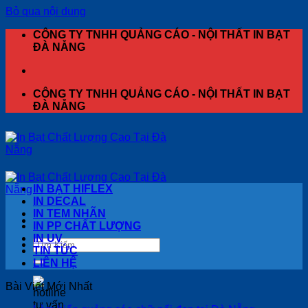
Bỏ qua nội dung
CÔNG TY TNHH QUẢNG CÁO - NỘI THẤT IN BẠT
ĐÀ NẴNG
CÔNG TY TNHH QUẢNG CÁO - NỘI THẤT IN BẠT
ĐÀ NẴNG
IN BẠT HIFLEX
IN DECAL
IN TEM NHÃN
IN PP CHẤT LƯỢNG
IN UV
TIN TỨC
LIÊN HỆ
Bài Viết Mới Nhất