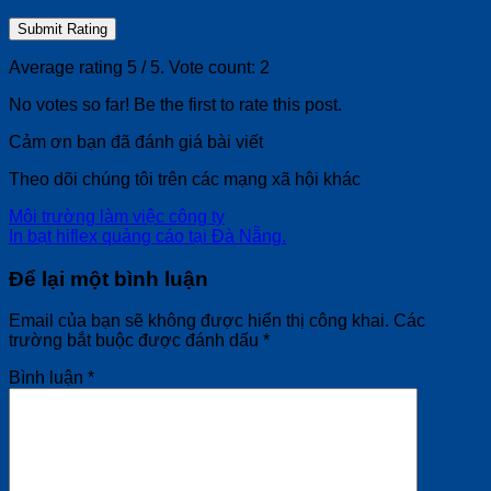
Submit Rating
Average rating
5
/ 5. Vote count:
2
No votes so far! Be the first to rate this post.
Cảm ơn bạn đã đánh giá bài viết
Theo dõi chúng tôi trên các mạng xã hội khác
Môi trường làm việc công ty
In bạt hiflex quảng cáo tại Đà Nẵng.
Để lại một bình luận
Email của bạn sẽ không được hiển thị công khai.
Các
trường bắt buộc được đánh dấu
*
Bình luận
*