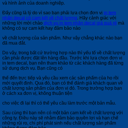
và hình ảnh của doanh nghiệp.
Đấy cũng là lý do vì sao bạn phải lựa chọn đơn vị
in tem
nhãn decal có cam kết về chất lượng
. Hãy cảnh giác với
những lời mời chào
dịch vụ in tem nhãn decal giá quá rẻ
mà
không có sự cam kết hay đảm bảo nào
về chất lượng của sản phẩm. Như vậy chẳng khác nào bạn
đã mua đắt.
Do vậy, trong bất cứ trường hợp nào thì yếu tố về chất lượng
cần phải được đặt lên hàng đầu. Trước khi lựa chọn đơn vị
in tem decal, bạn nên tham khảo từ các khách hàng đã từng
sử dụng dịch vụ. Bạn cũng có
thể đến trực tiếp và yêu cầu xem các sản phẩm của họ rồi
mới quyết định. Qua đó, bạn có thể đánh giá khách quan về
chất lượng sản phẩm của đơn vị đó. Trong trường hợp bạn
ở cách xa đơn vị, không thuận tiện
cho việc đi lại thì có thể yêu cầu làm trước một bản mẫu.
Sau cùng thì bạn nên có một bản cam kết về chất lượng với
công ty. Điều này sẽ nhằm đảm bảo quyền lợi và hạn chế
những rủi ro, chi phí phát sinh nếu chất lượng sản phẩm