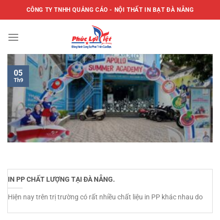
Bỏ
CÔNG TY TNHH QUẢNG CÁO - NỘI THẤT IN BẠT ĐÀ NẴNG
qua
nội
dung
05
Th9
IN PP CHẤT LƯỢNG TẠI ĐÀ NẴNG.
Hiện nay trên trị trường có rất nhiều chất liệu in PP khác nhau do